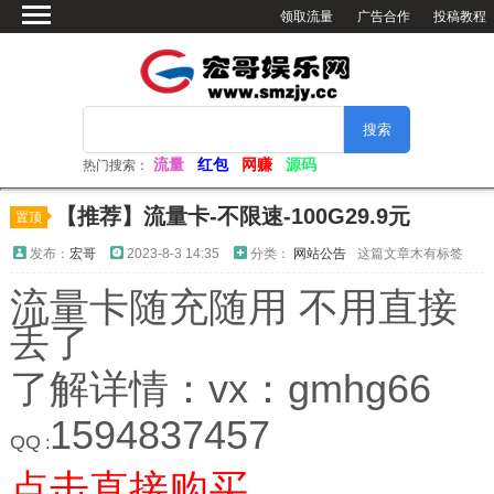
领取流量
广告合作
投稿教程
首页
绿色软件
网赚资源
活动分享
流量
红包
网赚
源码
热门搜索：
软件仓库
【推荐】流量卡-不限速-100G29.9元
置顶
网站源码
发布：
宏哥
2023-8-3 14:35
分类：
网站公告
这篇文章木有标签
看小姐姐
流量卡随充随用 不用直接
视频解析
丢了
电脑壁纸
了解详情：vx：gmhg66
1594837457
QQ
:
点击直接购买