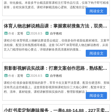
源、转化极低。本套多平台截流获客课程主打零作品引流，仅靠下钩子即可精准
获客，全程实操无废话。课程详解截流核心逻辑、适配项目定位...
阅读全文
体育人物志解说精品课：掌握素材搜集方法，双类文案搭配配音完成体育解说创作
作者：
宏哥
2026.8.5
自学教程
课程介绍 体育明星人物解说赛道受众稳定，但很多创作者面临素材难找、文案平
淡枯燥、配音没有氛围感等难题。这套 SCAPT 体育明星人物志解说教程，从前
言入门梳理创作核心要点，详细讲解各类高清素材的搜集...
阅读全文
剪影影视解说实战课：打磨文案创作思路，熟练配音处理手法，快速上手解说制作
作者：
宏哥
2026.8.5
自学教程
课程介绍 很多做影视剪辑的新手，常常卡在文案平淡普通、配音生硬违和、剪辑
没有亮点这些难题上。这套剪影影视剪辑课程划分三大核心课时，配套丰富文
档、清单、素材链接。课程讲解剪辑实操内容，整理影视解说 1...
阅读全文
小红书卖定制趣味服务，一单6.88-14.88，227天卖了2w+份，到手13w+