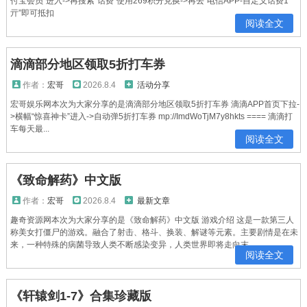
付宝会员”进入->再搜索“话费”使用269积分兑换->再去“电信APP-自定义话费1
亓”即可抵扣
阅读全文
滴滴部分地区领取5折打车券
作者：
宏哥
2026.8.4
活动分享
宏哥娱乐网本次为大家分享的是滴滴部分地区领取5折打车券 滴滴APP首页下拉-
>横幅“惊喜神卡”进入->自动弹5折打车券 mp://ImdWoTjM7y8hkts ==== 滴滴打
车每天最...
阅读全文
《致命解药》中文版
作者：
宏哥
2026.8.4
最新文章
趣奇资源网本次为大家分享的是《致命解药》中文版 游戏介绍 这是一款第三人
称美女打僵尸的游戏。融合了射击、格斗、换装、解谜等元素。主要剧情是在未
来，一种特殊的病菌导致人类不断感染变异，人类世界即将走向末...
阅读全文
《轩辕剑1-7》合集珍藏版