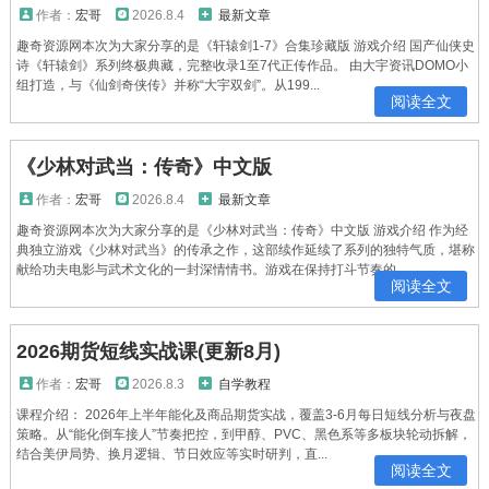
作者：
宏哥
2026.8.4
最新文章
趣奇资源网本次为大家分享的是《轩辕剑1-7》合集珍藏版 游戏介绍 国产仙侠史
诗《轩辕剑》系列终极典藏，完整收录1至7代正传作品。 由大宇资讯DOMO小
组打造，与《仙剑奇侠传》并称“大宇双剑”。从199...
阅读全文
《少林对武当：传奇》中文版
作者：
宏哥
2026.8.4
最新文章
趣奇资源网本次为大家分享的是《少林对武当：传奇》中文版 游戏介绍 作为经
典独立游戏《少林对武当》的传承之作，这部续作延续了系列的独特气质，堪称
献给功夫电影与武术文化的一封深情情书。游戏在保持打斗节奏的...
阅读全文
2026期货短线实战课(更新8月)
作者：
宏哥
2026.8.3
自学教程
课程介绍： 2026年上半年能化及商品期货实战，覆盖3-6月每日短线分析与夜盘
策略。从“能化倒车接人”节奏把控，到甲醇、PVC、黑色系等多板块轮动拆解，
结合美伊局势、换月逻辑、节日效应等实时研判，直...
阅读全文