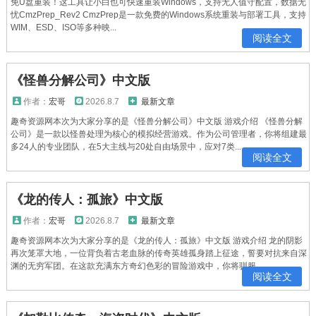
免U盘重装！这工具让小白也可快速重装Windows，支持无人值守配置，数据无
忧CmzPrep_Rev2 CmzPrep是一款免费的Windows系统重装与部署工具，支持
WIM、ESD、ISO等多种映...
阅读全文
《怪兽分解公司》中文版
作者：
宏哥
2026.8.7
最新文章
趣奇资源网本次为大家分享的是《怪兽分解公司》中文版 游戏介绍 《怪兽分解
公司》是一款以怪兽处理为核心的模拟经营游戏。作为公司管理者，你将组建最
多24人的专业团队，在5大主线与20处自由场景中，应对7类...
阅读全文
《龙的传人：孤旅》中文版
作者：
宏哥
2026.8.7
最新文章
趣奇资源网本次为大家分享的是《龙的传人：孤旅》中文版 游戏介绍 龙的阴影
再次笼罩大地，一位背负着古老血脉的传奇英雄孤身踏上征途，誓要对抗来自深
渊的无穷军团。在这款充满东方奇幻色彩的冒险游戏中，你将驯服...
阅读全文