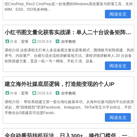
忧CmzPrep_Rev2 CmzPrep是一款免费的Windows系统重装与部署工具，支持
WIM、ESD、ISO等多种映...
阅读全文
小红书图文量化获客实战课：单人二十台设备矩阵搭建，标准化流程高效批量引流获客
作者：
宏哥
2026.8.8
自学教程
课程介绍 这套课程主打单人多设备图文量化获客模式，围绕账号矩阵搭建、风控
养号、内容量产、合规引流全流程讲解落地方法。课程详细讲解单人 20 台设备
矩阵搭建方案，普及一机一号一网络、手机 5 清、设备...
阅读全文
建立海外社媒底层逻辑，打造能变现的个人IP
作者：
宏哥
2026.8.8
自学教程
课程介绍： 帮你系统建立第一套出海社媒基本功。从海外社媒与国内平台的差异
讲起，用“四维模型”理清Facebook、Instagram、TikTok等五大平台特点，手把
手教你从0搭建高可信度Faceb...
阅读全文
全自动番茄挂机玩法，日入300+，操作门槛低，一台电脑即可开展