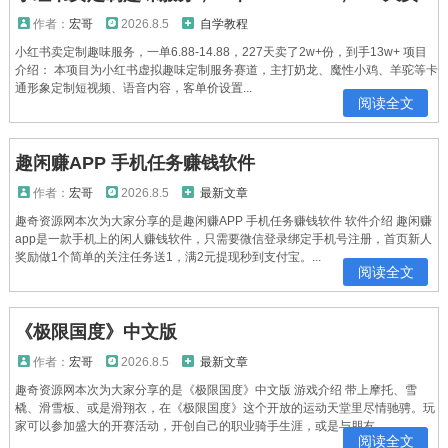
作者：
宏哥
2026.8.5
自学教程
小红书卖定制趣味服务，一单6.88-14.88，227天卖了2w+份，到手13w+ 项目
介绍： 本项目为小红书虚拟趣味定制服务赛道，主打奶龙、魔性小鸡、羊驼等卡
通形象定制短视频、语音内容，客单价设置...
阅读全文
趣闲赚APP 手机任务赚钱软件
作者：
宏哥
2026.8.5
最新文章
趣奇资源网本次为大家分享的是趣闲赚APP 手机任务赚钱软件 软件介绍 趣闲赚
app是一款手机上的闲人赚钱软件，只需要微信登录绑定手机号注册，首页新人
奖励做1个简单的关注任务送1，满2元提现秒到支付宝。...
阅读全文
《极限国度》中文版
作者：
宏哥
2026.8.5
最新文章
趣奇资源网本次为大家分享的是《极限国度》中文版 游戏介绍 带上摩托、雪
橇、滑雪板、或是滑翔衣，在《极限国度》这个开放的运动天堂里尽情驰骋。玩
家可以参加盛大的开赛活动，开创自己的职业骑手生涯，或是与朋友...
阅读全文