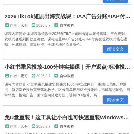
2026TikTok短剧出海实战课：IAA广告分账×IAP付费变现×账号搭建×平台规则×双轨爆发×回款全流程
作者：
宏哥
2026.8.7
自学教程
课程内容简介 本课程系统教学2026年TikTok短剧出海从账号搭建、平台规则、
双模式变现到回款全流程。课程涵盖IAA广告分账与IAP付费变现双模式核心逻
辑、分成规则、结算标准、全球各地区流量溢价...
阅读全文
小红书乘风投放-100分钟实操课｜开户返点·标准投搭建·莱卡定向，新店建模撬动笔记自然流量全套教学
作者：
宏哥
2026.8.7
自学教程
课程内容简介 小红书乘风搭建实操课共100分钟实战内容，围绕代理商开户返
点、新店新户投放完整落地教学。区分简单投与标准投逻辑，拆解笔记加热、日
常销售、搜索广告、莱卡定向搭建方法，讲解ROI核算、高...
阅读全文
免U盘重装！这工具让小白也可快速重装Windows，支持无人值守配置，数据无忧CmzPrep_Rev2
作者：
宏哥
2026.8.7
自学教程