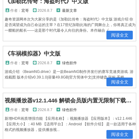
《加勒比传奇：海盗时代》中文版
作者：
宏哥
2026.8.7
最新文章
趣奇资源网本次为大家分享的是《加勒比传奇：海盗时代》中文版 游戏介绍 你
是否渴望成为自己命运的主宰？在17世纪加勒比海的广阔舞台上，你将真正成为
一艘船的船长——这是那个时代最令人向往的身份。本作融合《...
阅读全文
《车祸模拟器》中文版
作者：
宏哥
2026.8.7
绿色软件
游戏介绍 《BeamNG.drive》是一款BeamNG制作并发行的赛车竞速类游戏. 游
戏截图 版本介绍v0.39.1.0|容量49.8GB|官方简体中文|支持键盘.鼠标.手柄...
阅读全文
视频播放器v12.1.446 解锁会员版内置无限制下载视频功能
作者：
宏哥
2026.8.7
绿色软件
新增HDR画质增强功能 【应用名称】：视频播放器 【应用版本】：v12.1.446
【应用大小】：40 MB 【适用平台】：Android 【软件介绍】 是一款适用于各种
格式的视频播放器，提供播放视...
阅读全文