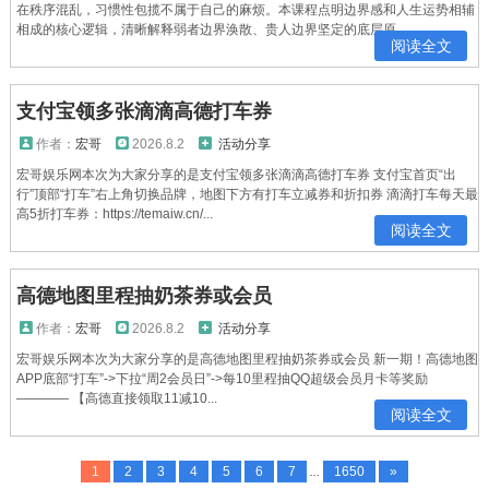
在秩序混乱，习惯性包揽不属于自己的麻烦。本课程点明边界感和人生运势相辅
相成的核心逻辑，清晰解释弱者边界涣散、贵人边界坚定的底层原...
阅读全文
支付宝领多张滴滴高德打车券
作者：
宏哥
2026.8.2
活动分享
宏哥娱乐网本次为大家分享的是支付宝领多张滴滴高德打车券 支付宝首页“出
行”顶部“打车”右上角切换品牌，地图下方有打车立减券和折扣券 滴滴打车每天最
高5折打车券：https://temaiw.cn/...
阅读全文
高德地图里程抽奶茶券或会员
作者：
宏哥
2026.8.2
活动分享
宏哥娱乐网本次为大家分享的是高德地图里程抽奶茶券或会员 新一期！高德地图
APP底部“打车”->下拉“周2会员日”->每10里程抽QQ超级会员月卡等奖励
———— 【高德直接领取11减10...
阅读全文
1
2
3
4
5
6
7
...
1650
»