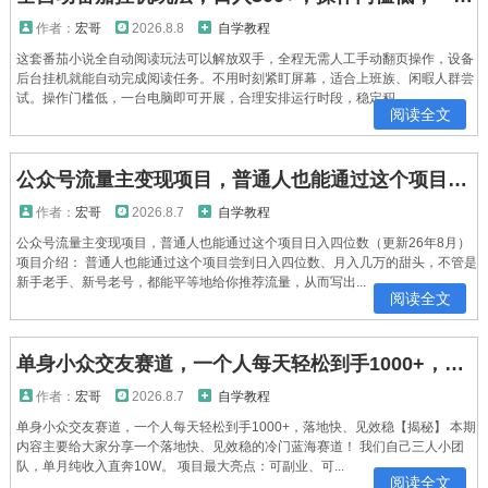
作者：
宏哥
2026.8.8
自学教程
这套番茄小说全自动阅读玩法可以解放双手，全程无需人工手动翻页操作，设备
后台挂机就能自动完成阅读任务。不用时刻紧盯屏幕，适合上班族、闲暇人群尝
试。操作门槛低，一台电脑即可开展，合理安排运行时段，稳定积...
阅读全文
公众号流量主变现项目，普通人也能通过这个项目日入四位数(更新26年8月)
作者：
宏哥
2026.8.7
自学教程
公众号流量主变现项目，普通人也能通过这个项目日入四位数（更新26年8月）
项目介绍： 普通人也能通过这个项目尝到日入四位数、月入几万的甜头，不管是
新手老手、新号老号，都能平等地给你推荐流量，从而写出...
阅读全文
单身小众交友赛道，一个人每天轻松到手1000+，落地快、见效稳【揭秘】
作者：
宏哥
2026.8.7
自学教程
单身小众交友赛道，一个人每天轻松到手1000+，落地快、见效稳【揭秘】 本期
内容主要给大家分享一个落地快、见效稳的冷门蓝海赛道！ 我们自己三人小团
队，单月纯收入直奔10W。 项目最大亮点：可副业、可...
阅读全文