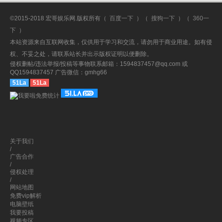
©2015-2018 宏哥娱乐网.版权所有（
百度一下
）（
搜狗一下
）（
360一
下
）
本站资源来自互联网收集，仅供用于学习和交流，请勿用于商业用途。如有侵
权、不妥之处，请联系站长并出示版权证明以便删除。
侵权删帖/违法举报/投稿等事物联系邮箱：1594837457@qq.com 或
QQ1594837457 广告微信：gmhg66
51La
51La
关于我们
/
广告合作
/
侵权处理
/
网站地图
免费vip解析
电脑壁纸
我要投稿
视频专区