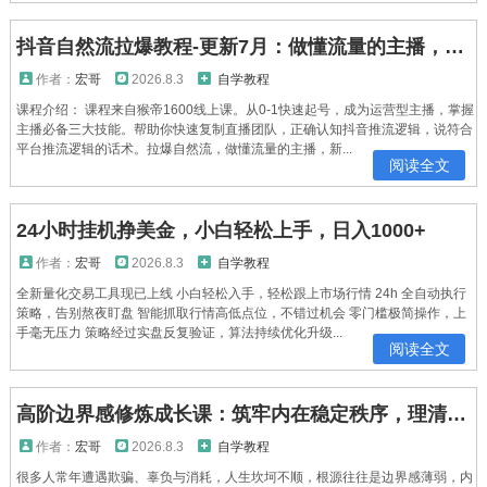
抖音自然流拉爆教程-更新7月：做懂流量的主播，新规适配+持续更新，话术+投放+起号一站式实战教学
作者：
宏哥
2026.8.3
自学教程
课程介绍： 课程来自猴帝1600线上课。从0-1快速起号，成为运营型主播，掌握
主播必备三大技能。帮助你快速复制直播团队，正确认知抖音推流逻辑，说符合
平台推流逻辑的话术。拉爆自然流，做懂流量的主播，新...
阅读全文
24小时挂机挣美金，小白轻松上手，日入1000+
作者：
宏哥
2026.8.3
自学教程
全新量化交易工具现已上线 小白轻松入手，轻松跟上市场行情 24h 全自动执行
策略，告别熬夜盯盘 智能抓取行情高低点位，不错过机会 零门槛极简操作，上
手毫无压力 策略经过实盘反复验证，算法持续优化升级...
阅读全文
高阶边界感修炼成长课：筑牢内在稳定秩序，理清人际界限改写自身人生运势
作者：
宏哥
2026.8.3
自学教程
很多人常年遭遇欺骗、辜负与消耗，人生坎坷不顺，根源往往是边界感薄弱，内