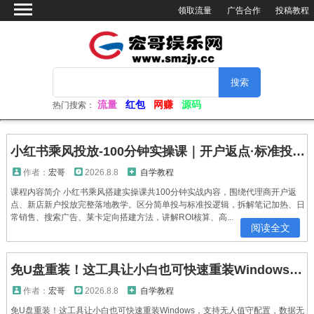
领取流量
广告合作
投稿教程
首页
绿色软件
网赚资源
活动分享
流量
红包
网赚
源码
热门搜索：
软件仓库
网站源码
小红书乘风投放-100分钟实操课｜开户返点·标准投搭建·莱卡定向，新店建模撬动笔记自然流量全套教学
看小姐姐
作者：
宏哥
2026.8.8
自学教程
课程内容简介 小红书乘风搭建实操课共100分钟实战内容，围绕代理商开户返
视频解析
点、新店新户投放完整落地教学。区分简单投与标准投逻辑，拆解笔记加热、日
常销售、搜索广告、莱卡定向搭建方法，讲解ROI核算、高...
电脑壁纸
阅读全文
免U盘重装！这工具让小白也可快速重装Windows，支持无人值守配置，数据无忧CmzPrep_Rev2
作者：
宏哥
2026.8.8
自学教程
免U盘重装！这工具让小白也可快速重装Windows，支持无人值守配置，数据无