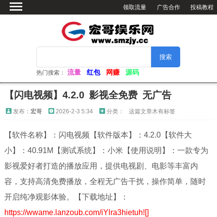
领取流量
广告合作
投稿教程
首页
绿色软件
网赚资源
活动分享
流量
红包
网赚
源码
热门搜索：
软件仓库
【闪电视频】4.2.0 影视全免费 无广告
网站源码
发布：
宏哥
2026-2-3 5:34
分类：
这篇文章木有标签
看小姐姐
【软件名称】：闪电视频【软件版本】：4.2.0【软件大
视频解析
小】：40.91M【测试系统】：小米【使用说明】：一款专为
电脑壁纸
影视爱好者打造的播放应用，提供电视剧、电影等丰富内
容，支持高清免费播放，全程无广告干扰，操作简单，随时
开启纯净观影体验。【下载地址】：
https://wwame.lanzoub.com/iYlra3hietuh![]