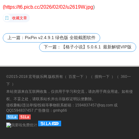
(https://t6.picb.cc/2026/02/02/u2619W.jpg
)
收藏文章
上一篇：PixPin v2.4.9.1 绿色版 全能截图软件
下一篇：【格子小说】5.0.6.1 最新解锁VIP版
©2015-2018 宏哥娱乐网.版权所有（
百度一下
）（
搜狗一下
）（
360一
下
）
本站资源来自互联网收集，仅供用于学习和交流，请勿用于商业用途。如有侵
权、不妥之处，请联系站长并出示版权证明以便删除。
侵权删帖/违法举报/投稿等事物联系邮箱：1594837457@qq.com 或
QQ1594837457 广告微信：gmhg66
51La
51La