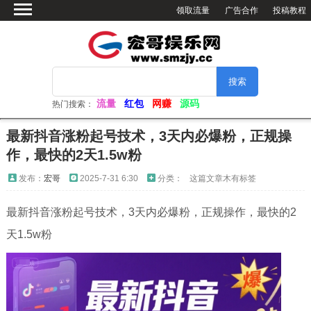
领取流量
广告合作
投稿教程
首页
绿色软件
网赚资源
活动分享
流量
红包
网赚
源码
热门搜索：
软件仓库
最新抖音涨粉起号技术，3天内必爆粉，正规操
网站源码
作，最快的2天1.5w粉
看小姐姐
发布：
宏哥
2025-7-31 6:30
分类：
这篇文章木有标签
视频解析
最新抖音涨粉起号技术，3天内必爆粉，正规操作，最快的2
电脑壁纸
天1.5w粉