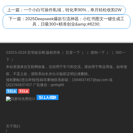
上一篇：一个小白可操作私域，转化率90%，单月轻松收割2W
下一篇：2025Deepseek爆款引流神器：小红书图文一键生成工
具，日吸300+精准创业&amp;#8230;
©2015-2018 宏哥娱乐网.版权所有（
百度一下
）（
搜狗一下
）（
360一
下
）
本站资源来自互联网收集，仅供用于学习和交流，请勿用于商业用途。如有侵
权、不妥之处，请联系站长并出示版权证明以便删除。
侵权删帖/违法举报/投稿等事物联系邮箱：1594837457@qq.com 或
QQ1594837457 广告微信：gmhg66
51La
51La
关于我们
/