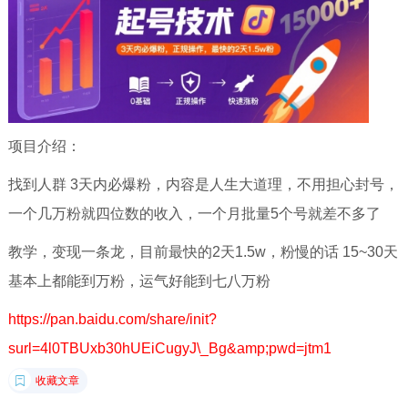
项目介绍：
找到人群 3天内必爆粉，内容是人生大道理，不用担心封号，
一个几万粉就四位数的收入，一个月批量5个号就差不多了
教学，变现一条龙，目前最快的2天1.5w，粉慢的话 15~30天
基本上都能到万粉，运气好能到七八万粉
https://pan.baidu.com/share/init?
surl=4l0TBUxb30hUEiCugyJ\_Bg&amp;pwd=jtm1
收藏文章