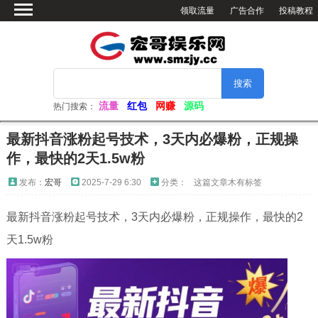
领取流量
广告合作
投稿教程
首页
绿色软件
网赚资源
活动分享
流量
红包
网赚
源码
热门搜索：
软件仓库
最新抖音涨粉起号技术，3天内必爆粉，正规操
网站源码
作，最快的2天1.5w粉
看小姐姐
发布：
宏哥
2025-7-29 6:30
分类：
这篇文章木有标签
视频解析
最新抖音涨粉起号技术，3天内必爆粉，正规操作，最快的2
电脑壁纸
天1.5w粉