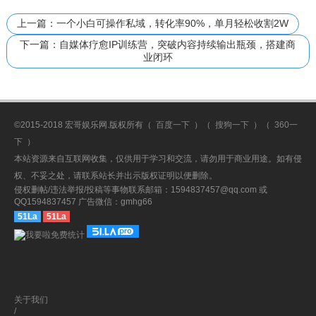
上一篇：一个小白可操作私域，转化率90%，单月轻松收割2W
下一篇：自媒体疗愈IP训练营，突破内容持续输出瓶颈，搭建商
业闭环
©2015-2018 宏哥娱乐网.版权所有（
百度一下
）（
搜狗一下
）（
360一
下
）
本站资源来自互联网收集，仅供用于学习和交流，请勿用于商业用途。如有侵
权、不妥之处，请联系站长并出示版权证明以便删除。
侵权删帖/违法举报/投稿等事物联系邮箱：1594837457@qq.com 或
QQ1594837457 广告微信：gmhg66
51La
51La
关于我们
/