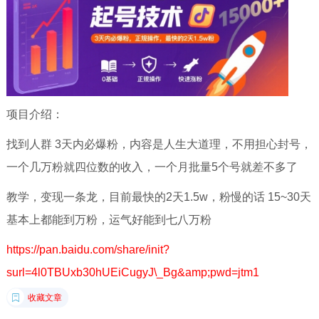
项目介绍：
找到人群 3天内必爆粉，内容是人生大道理，不用担心封号，
一个几万粉就四位数的收入，一个月批量5个号就差不多了
教学，变现一条龙，目前最快的2天1.5w，粉慢的话 15~30天
基本上都能到万粉，运气好能到七八万粉
https://pan.baidu.com/share/init?
surl=4l0TBUxb30hUEiCugyJ\_Bg&amp;pwd=jtm1
收藏文章