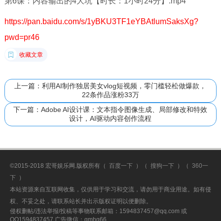
第6课：内容输出的4大坑【时长：1小时24分】.mp4
https://pan.baidu.com/s/1yBKU3TF1eYBAtlumSaksXg?
pwd=pr46
收藏文章
上一篇：利用AI制作独居美女vlog短视频，零门槛轻松做爆款，
22条作品涨粉33万
下一篇：Adobe AI设计课：文本指令图像生成、局部修改和特效
设计，AI驱动内容创作流程
©2015-2018 宏哥娱乐网.版权所有（
百度一下
）（
搜狗一下
）（
360一
下
）
本站资源来自互联网收集，仅供用于学习和交流，请勿用于商业用途。如有侵
权、不妥之处，请联系站长并出示版权证明以便删除。
侵权删帖/违法举报/投稿等事物联系邮箱：1594837457@qq.com 或
QQ1594837457 广告微信：gmhg66