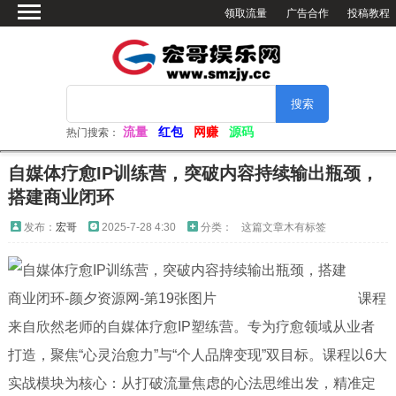
领取流量
广告合作
投稿教程
首页
绿色软件
网赚资源
活动分享
流量
红包
网赚
源码
热门搜索：
软件仓库
自媒体疗愈IP训练营，突破内容持续输出瓶颈，
网站源码
搭建商业闭环
看小姐姐
发布：
宏哥
2025-7-28 4:30
分类：
这篇文章木有标签
视频解析
电脑壁纸
课程
来自欣然老师的自媒体疗愈IP塑练营。专为疗愈领域从业者
打造，聚焦“心灵治愈力”与“个人品牌变现”双目标。课程以​​6大
实战模块​​为核心：从打破流量焦虑的心法思维出发，精准定