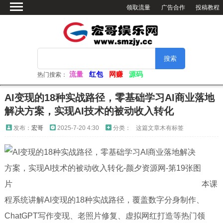
领取流量
广告合作
投稿教程
首页
绿色软件
网赚资源
活动分享
流量
红包
网赚
源码
热门搜索：
软件仓库
AI变现的18种实战路径，零基础学习AI商业落地
网站源码
解决方案，实现AI技术的被动收入转化
看小姐姐
发布：
宏哥
2025-7-20 4:30
分类：
这篇文章木有标签
视频解析
电脑壁纸
本课
程系统讲解AI变现的18种实战路径，覆盖数字分身制作、
ChatGPT写作变现、老照片修复、虚拟网红打造等热门领