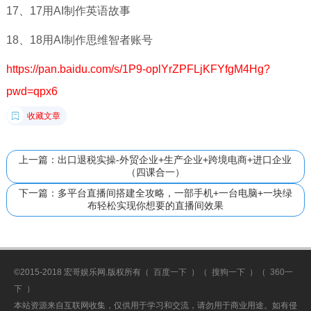
17、17用AI制作英语故事
18、18用AI制作思维智者账号
https://pan.baidu.com/s/1P9-oplYrZPFLjKFYfgM4Hg?
pwd=qpx6
收藏文章
上一篇：出口退税实操-外贸企业+生产企业+跨境电商+进口企业
（四课合一）
下一篇：多平台直播间搭建全攻略，一部手机+一台电脑+一块绿
布轻松实现你想要的直播间效果
©2015-2018 宏哥娱乐网.版权所有（
百度一下
）（
搜狗一下
）（
360一
下
）
本站资源来自互联网收集，仅供用于学习和交流，请勿用于商业用途。如有侵