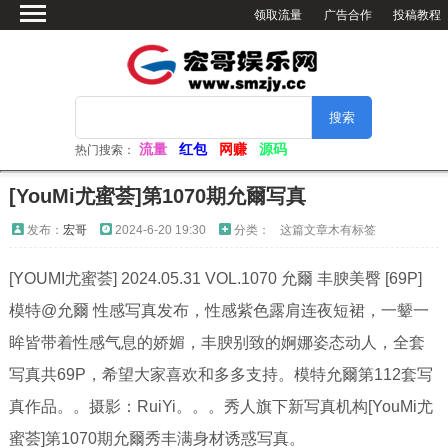
领取流量
广告合作
投稿教程
首页
绿色软件
网赚资源
活动分享
流量
红包
网赚
源码
热门搜索：
软件仓库
[YouMi尤蜜荟]第1070期允爾写真
网站源码
发布：
宏哥
2024-6-20 19:30
分类：
这篇文章木有标签
看小姐姐
[YOUMI尤蜜荟] 2024.05.31 VOL.1070 允爾 丰腴美臀 [69P]
视频解析
模特@允爾 性感写真发布，性感紫色露肩连夜短裙，一颦一
电脑壁纸
眸皆带着性感气息的娇媚，丰腴别致的婀娜姿态动人，全套
写真共69P，希望大家喜欢和多多支持。模特允爾第112套写
真作品。。摄影：RuiYi。。。秀人旗下新写真机构[YouMi尤
蜜荟]第1070期允爾秀丰满身材诱惑写真。