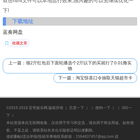
双击html文件可以本地运行效果,感兴趣的可以去继续优化一
下!
下载地址
蓝奏网盘
收藏文章
上一篇：领2亓红包后下面轮播选个2亓以下的买就行了0.01撸实
物
下一篇：淘宝惊喜口令抽取天猫超市卡
©2015-2018 宏哥娱乐网.版权所有（
百度一下
）（
搜狗一下
）（
360一
下
）
本站资源来自互联网收集，仅供用于学习和交流，请勿用于商业用途。如有侵
权、不妥之处，请联系站长并出示版权证明以便删除。
侵权删帖/违法举报/投稿等事物联系邮箱：1594837457@qq.com 或