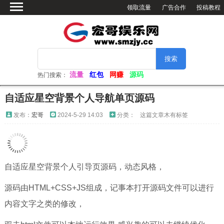
领取流量
广告合作
投稿教程
首页
绿色软件
网赚资源
活动分享
流量
红包
网赚
源码
热门搜索：
软件仓库
自适应星空背景个人导航单页源码
网站源码
发布：
宏哥
2024-5-29 14:03
分类：
这篇文章木有标签
看小姐姐
视频解析
电脑壁纸
自适应星空背景个人引导页源码，动态风格，
源码由HTML+CSS+JS组成，记事本打开源码文件可以进行
内容文字之类的修改，