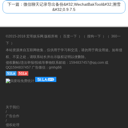
下一篇：微信聊天记录导出备份&#32;WechatBakTool&#32;溯雪
&#32;0.9.7.5
©2015-2018 宏哥娱乐网.版权所有（
百度一下
）（
搜狗一下
）（
360一
下
）
本站资源来自互联网收集，仅供用于学习和交流，请勿用于商业用途。如有侵
权、不妥之处，请联系站长并出示版权证明以便删除。
侵权删帖/违法举报/投稿等事物联系邮箱：1594837457@qq.com 或
QQ1594837457 广告微信：gmhg66
51La
51La
关于我们
/
广告合作
/
侵权处理