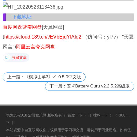
下载地址
百度网盘
蓝奏网盘
[天翼网盘]
(
https://cloud.189.cn/t/EVbEjqYfAfq2
（访问码：yf7v） "天翼
网盘")
阿里云盘
夸克网盘
收藏文章
上一篇：《模拟山羊3》v1.0.5.0中文版
下一篇：安卓Battery Guru v2.2.5.2高级版
©2015-2018 宏哥娱乐网.版权所有（
百度一下
）（
搜狗一下
）（
360一
下
）
本站资源来自互联网收集，仅供用于学习和交流，请勿用于商业用途。如有侵