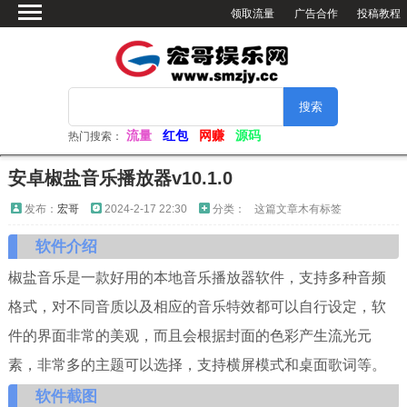
领取流量
广告合作
投稿教程
首页
绿色软件
网赚资源
活动分享
流量
红包
网赚
源码
热门搜索：
软件仓库
安卓椒盐音乐播放器v10.1.0
网站源码
发布：
宏哥
2024-2-17 22:30
分类：
这篇文章木有标签
看小姐姐
软件介绍
视频解析
椒盐音乐是一款好用的本地音乐播放器软件，支持多种音频
电脑壁纸
格式，对不同音质以及相应的音乐特效都可以自行设定，软
件的界面非常的美观，而且会根据封面的色彩产生流光元
素，非常多的主题可以选择，支持横屏模式和桌面歌词等。
软件截图