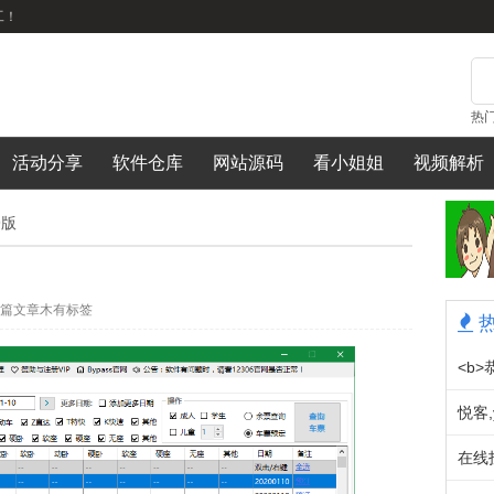
工！
热
活动分享
软件仓库
网站源码
看小姐姐
视频解析
9版
篇文章木有标签
<b>
在线