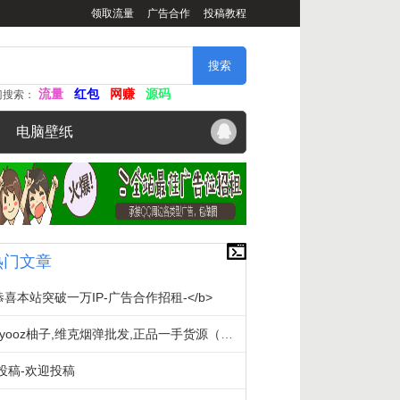
领取流量
广告合作
投稿教程
流量
红包
网赚
源码
门搜索：
电脑壁纸
热门文章
恭喜本站突破一万IP-广告合作招租-</b>
悦客,yooz柚子,维克烟弹批发,正品一手货源（超低价、招代理）
投稿-欢迎投稿