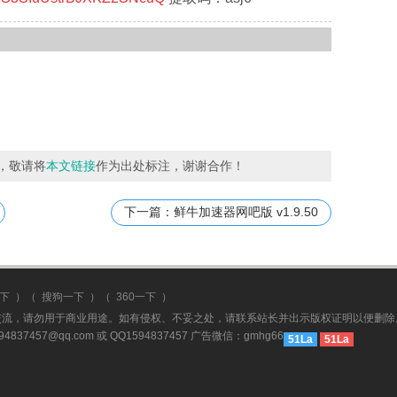
，敬请将
本文链接
作为出处标注，谢谢合作！
下一篇：鲜牛加速器网吧版 v1.9.50
下
）（
搜狗一下
）（
360一下
）
交流，请勿用于商业用途。如有侵权、不妥之处，请联系站长并出示版权证明以便删除
457@qq.com 或 QQ1594837457 广告微信：gmhg66
51La
51La