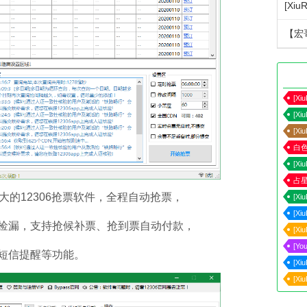
[Xi
[Xi
[Xi
白色
[Xi
占
作强大的12306抢票软件，全程自动抢票，
[Xi
[Xi
捡漏，支持抢候补票、抢到票自动付款，
[Xi
[Yo
短信提醒等功能。
[Xi
[Xi