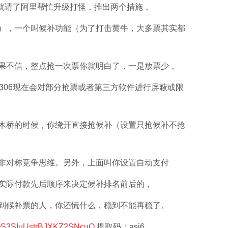
始就请了阿里帮忙升级打怪，推出两个措施，
），一个叫候补功能（为了打击黄牛，大多票其实都
果不信，整点抢一次票你就明白了，一是放票少，
306现在会对部分抢票或者第三方软件进行屏蔽或限
木桥的时候，你绕开直接抢候补（设置只抢候补不抢
非对称竞争思维。另外，上面叫你设置自动支付
实际付款先后顺序来决定候补排名前后的，
到候补票的人，你还慌什么，稳到不能再稳了。
1qOS3SIuUstrBJXKZ2SNcuQ
提取码：asj6