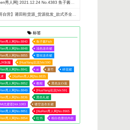
[XiuRen秀人网] 2021.12.24 No.4383 鱼子酱Fish 圣诞节主题拍摄 [77+1P]
【宏哥自营】莆田鞋货源_货源批发_款式齐全_莆田鞋货源真标_公司级_一件代发
标签
uRen秀人网]No.8840
鱼子酱Fish
uRen秀人网]No.8848
浅色连衣裙
uRen秀人网]No.8855
蕾丝连衣裙
JK制服
[HuaYang花漾]Vol.590
uRen秀人网]No.8841
ai
夏竹
碎花裙
星术
[XiuRen秀人网]No.8835
uRen秀人网]No.8852
教程
黑色女仆装
uRen秀人网]No.8849
[HuaYang花漾]Vol.591
uRen秀人网]No.8836
黑色礼裙
uMi尤蜜荟]Vol.1083
镂空连衣长裙
uRen秀人网]No.8851
[XiuRen秀人网]No.8965
uRen秀人网]No.8854
红书
粉白色蕾丝内衣