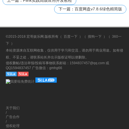
上一篇：Flink实践高级应用开发教程
下一篇：百度网盘v7.8.6绿色精简版
©2015-2018 宏哥娱乐网.版权所有（
百度一下
）（
搜狗一下
）（
360一
下
）
本站资源来自互联网收集，仅供用于学习和交流，请勿用于商业用途。如有侵
权、不妥之处，请联系站长并出示版权证明以便删除。
侵权删帖/违法举报/投稿等事物联系邮箱：1594837457@qq.com 或
QQ1594837457 广告微信：gmhg66
51La
51La
关于我们
/
广告合作
/
侵权处理