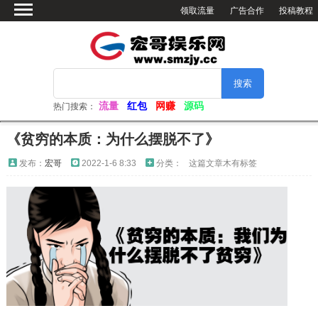
领取流量
广告合作
投稿教程
首页
绿色软件
网赚资源
活动分享
流量
红包
网赚
源码
热门搜索：
软件仓库
《贫穷的本质：为什么摆脱不了》
网站源码
发布：
宏哥
2022-1-6 8:33
分类：
这篇文章木有标签
看小姐姐
视频解析
电脑壁纸